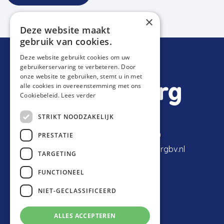
×
Deze website maakt
gebruik van cookies.
Deze website gebruikt cookies om uw
gebruikerservaring te verbeteren. Door
onze website te gebruiken, stemt u in met
alle cookies in overeenstemming met ons
Cookiebeleid.
Lees verder
STRIKT NOODZAKELIJK
Expeditiestraat 2
077-398 80 40
PRESTATIE
5961 PX Horst
info@vantilburgbv.nl
TARGETING
FUNCTIONEEL
NIET-GECLASSIFICEERD
ALLES ACCEPTEREN