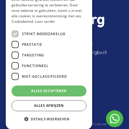
gebruikerservaring te verbeteren. Door
onze website te gebruiken, stemt u in met
alle cookies in overeenstemming met ons
Cookiebeleid.
Lees verder
STRIKT NOODZAKELIJK
Expeditiestraat 2
077-398 80 40
PRESTATIE
5961 PX Horst
info@vantilburgbv.nl
TARGETING
FUNCTIONEEL
NIET-GECLASSIFICEERD
ALLES ACCEPTEREN
ALLES AFWIJZEN
© Van Tilburg Energie Design
Privacyverklaring
Disclaimer
DETAILS WEERGEVEN
website ontwikkeld door
Kempen Creëert
&
LR Internet