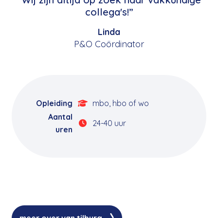
collega's!”
Linda
P&O Coördinator
Opleiding
mbo, hbo of wo
Aantal
24-40 uur
uren
meer over van tilburg