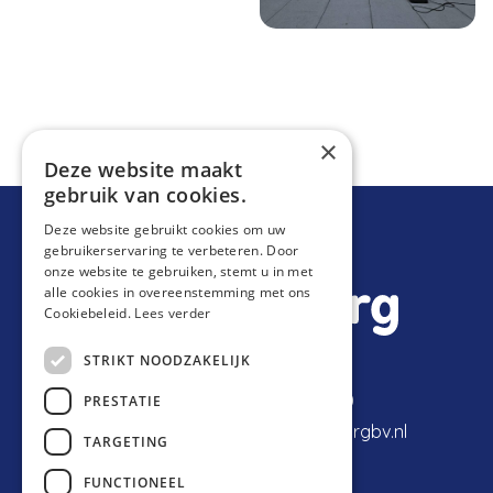
×
Deze website maakt
gebruik van cookies.
Deze website gebruikt cookies om uw
gebruikerservaring te verbeteren. Door
onze website te gebruiken, stemt u in met
alle cookies in overeenstemming met ons
Cookiebeleid.
Lees verder
STRIKT NOODZAKELIJK
Expeditiestraat 2
077-398 80 40
PRESTATIE
5961 PX Horst
info@vantilburgbv.nl
TARGETING
FUNCTIONEEL