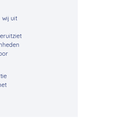
wij uit
eruitziet
mheden
oor
tie
met