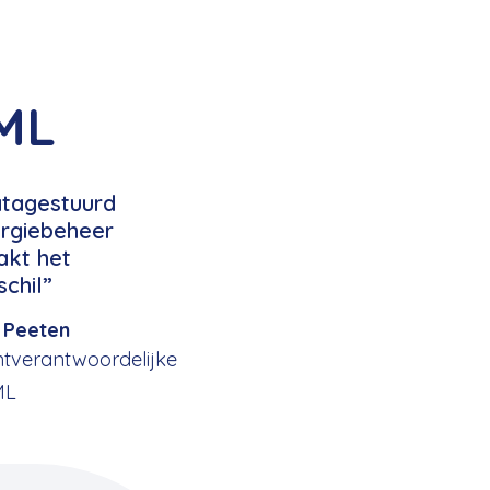
ML
tagestuurd
rgiebeheer
kt het
schil”
 Peeten
ntverantwoordelijke
ML