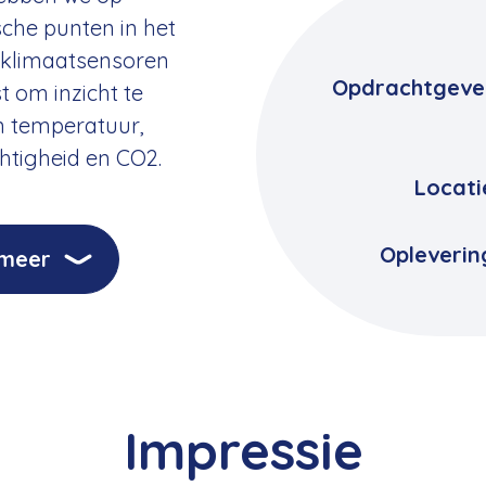
sche punten in het
klimaatsensoren
Opdrachtgeve
t om inzicht te
in temperatuur,
htigheid en CO2.
Locati
Opleverin
 meer
Impressie