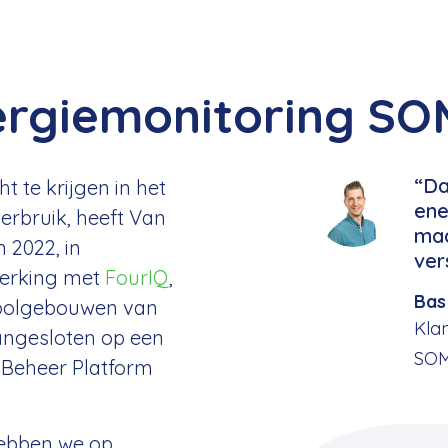
ergiemonitoring SO
“Da
t te krijgen in het
ene
erbruik, heeft Van
maa
n 2022, in
ver
erking met
FourIQ
,
Bas
hoolgebouwen van
Kla
ngesloten op een
SO
Beheer Platform
hebben we op