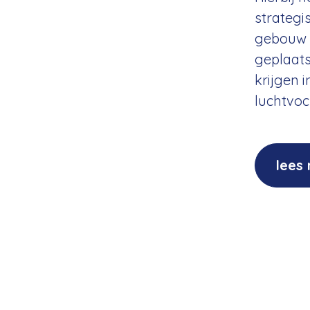
strategi
gebouw 
geplaats
krijgen 
luchtvoc
lees