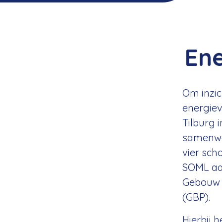
En
Om inzich
energiev
Tilburg i
samenw
vier sc
SOML aa
Gebouw 
(GBP).
Hierbij 