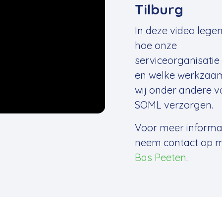
Tilburg
In deze video legen 
hoe onze
serviceorganisatie 
en welke werkzaa
wij onder andere v
SOML verzorgen.
Voor meer informa
neem contact op 
Bas Peeten
.